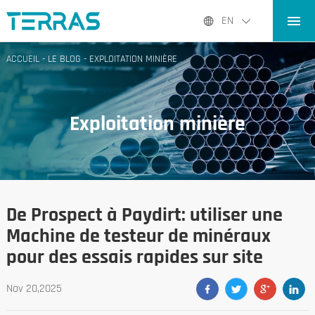
ACCUEIL
EN
PRODUITS PRODUITS
ACCUEIL
-
LE BLOG
-
EXPLOITATION MINIÈRE
APPLICATIONS
LE BLOG
Exploitation minière
À PROPOS DE NOUS
CONTACT CONTACT
De Prospect à Paydirt: utiliser une
Machine de testeur de minéraux
pour des essais rapides sur site
Nov 20,2025