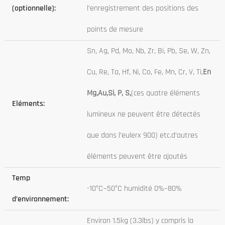
(optionnelle):
l’enregistrement des positions des
points de mesure
Sn, Ag, Pd, Mo, Nb, Zr, Bi, Pb, Se, W, Zn,
Cu, Re, Ta, Hf, Ni, Co, Fe, Mn, Cr, V, Ti,
En
Mg,
Au,
Si, P, S,
(ces quatre éléments
Eléments:
lumineux ne peuvent être détectés
que dans l’eulerx 900) etc.d’autres
éléments peuvent être ajoutés
Temp
-10°C~50°C humidité 0%~80%
d’environnement:
Environ 1.5kg (3.3lbs) y compris la