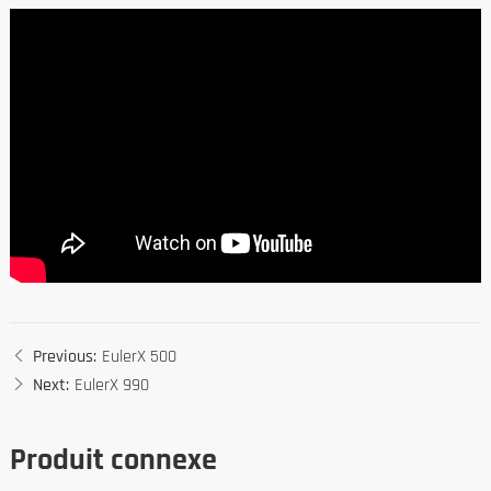
Previous:
EulerX 500
Next:
EulerX 990
Produit connexe