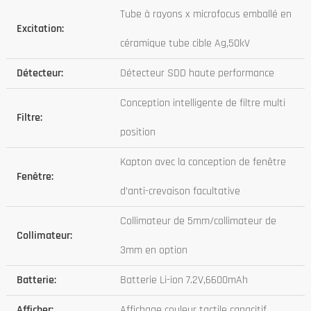
Tube à rayons x microfocus emballé en
Excitation:
céramique tube cible Ag,50kV
Détecteur:
Détecteur SDD haute performance
Conception intelligente de filtre multi
Filtre:
position
Kapton avec la conception de fenêtre
Fenêtre:
d’anti-crevaison facultative
Collimateur de 5mm/collimateur de
Collimateur:
3mm en option
Batterie:
Batterie Li-ion 7.2V,6600mAh
Afficher:
Affichage couleur tactile capacitif