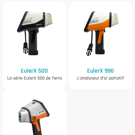
EulerX 500
EulerX 990
La série EulerX 500 de Terra
L’analyseur d’or portatif
Scientific marque une
EulerX 990 utilise un tube à
avancée significative dans
rayons x microfocus emballé
les analyseurs miniers XRF
en céramique de pointe et
portables
une technologie de
détecteur de semi-
conducteurs de pointe