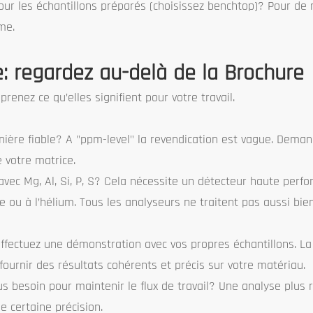
 pour les échantillons préparés (choisissez benchtop)? Pour d
me.
e: regardez au-delà de la Brochure
renez ce qu’elles signifient pour votre travail.
ière fiable? A "ppm-level" la revendication est vague. Deman
 votre matrice.
vec Mg, Al, Si, P, S? Cela nécessite un détecteur haute per
 ou à l’hélium. Tous les analyseurs ne traitent pas aussi bie
fectuez une démonstration avec vos propres échantillons. La 
fournir des résultats cohérents et précis sur votre matériau.
 besoin pour maintenir le flux de travail? Une analyse plus r
 certaine précision.