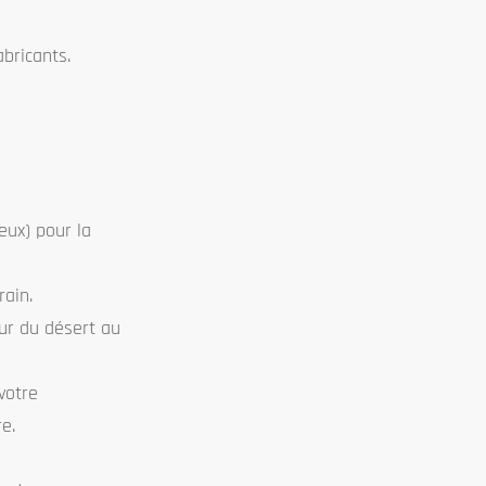
abricants.
ieux) pour la
rain.
eur du désert au
votre
e.