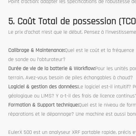
Point d’action: adapter les spécifications de robustesse de 
5. Coût Total de possession (TC
Le prix d’achat n’est que le début. Pensez à l’investissem
Calibrage & Maintenance:
Quel est le coût et la fréquence
de sonde ou l’obturateur?
Durée de vie de la batterie & Workflow:
Pour les unités po
terrain. Avez-vous besoin de piles échangables à chaud?
Logiciel & gestion des données:
Le logiciel est-il intuitif
géologique ou LIMS? Y a-t-il des frais de licence continus
Formation & Support technique:
Quel est le niveau de form
réparations et le dépannage? Une machine est aussi bonne
EulerX 500 est un analyseur XRF portable rapide, précis et