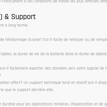
l’instrument à vos conditions de travail les plus difficiles att
O) & Support
ent à long terme.
 de l’étalonnage d’usine? Est-il facile de nettoyer ou de rempl
rtables, la durée de vie de la batterie dicte la durée de dépla
? Peut-il facilement exporter des données vers votre logiciel de
?
ation offert? Un support technique local et réactif est-il disp
 que le support derrière elle.
 durable pour les applications minières, d’exploration et de g