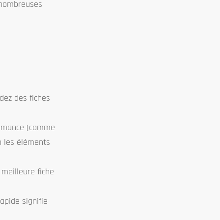
e nombreuses
dez des fiches
formance (comme
n les éléments
meilleure fiche
apide signifie