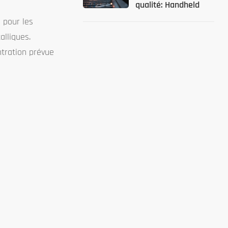
qualité: Handheld
Metal Tester
l pour les
Solutions
alliques.
ntration prévue