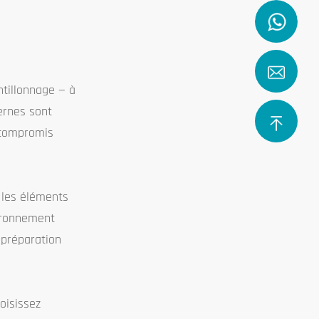
antillonnage — à
ernes sont
s compromis
r les éléments
vironnement
 préparation
hoisissez