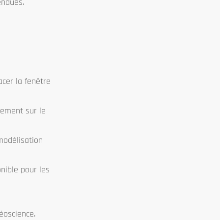
endues.
acer la fenêtre
cement sur le
 modélisation
onible pour les
éoscience.