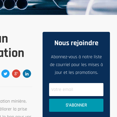
un
Nous rejoindre
ation
Abonnez-vous à notre liste
de courriel pour les mises à
jour et les promotions.
ation minière,
liorer la prise
t le bon pour vos