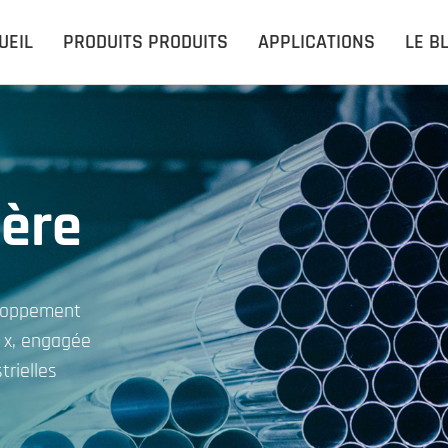
UEIL
PRODUITS PRODUITS
APPLICATIONS
LE B
ière
eloppement
n x, engagée
trielles