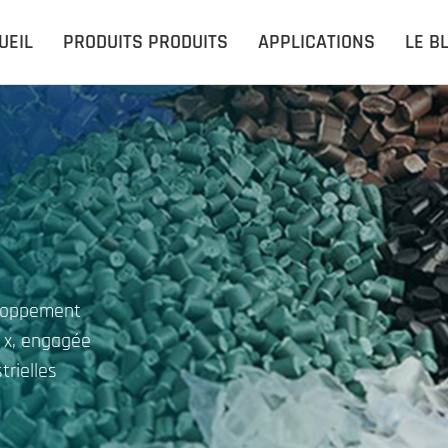
UEIL
PRODUITS PRODUITS
APPLICATIONS
LE B
eloppement
n x, engagée
trielles