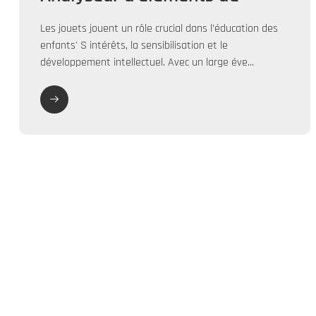
poche XRF -- biens de
Les jouets jouent un rôle crucial dans l’éducation des
consommation (jouets) essai
enfants' S intérêts, la sensibilisation et le
de RoHS
développement intellectuel. Avec un large éve...