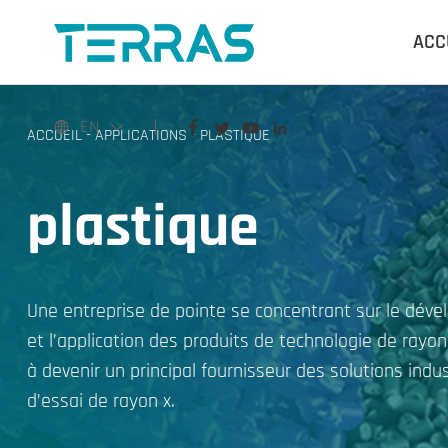
ACC
EN
ACCUEIL
-
APPLICATIONS
-
PLASTIQUE
plastique
Une entreprise de pointe se concentrant sur le dév
et l’application des produits de technologie de rayo
à devenir un principal fournisseur des solutions indus
d’essai de rayon x.