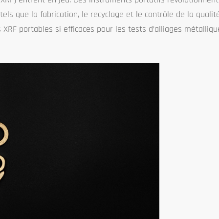
ls que la fabrication, le recyclage et le contrôle de la qualit
 XRF portables si efficaces pour les tests d’alliages métalliqu