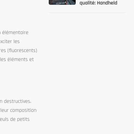
qualité: Handheld
Metal Tester
Solutions
n élémentaire
xciter les
es (fluorescents)
 les éléments et
n destructives.
r leur composition
euls de petits