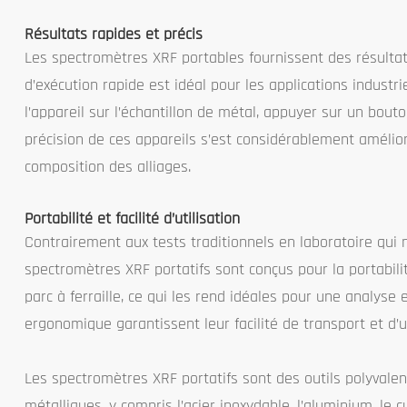
Résultats rapides et précis
Les spectromètres XRF portables fournissent des résulta
d’exécution rapide est idéal pour les applications indust
l’appareil sur l’échantillon de métal, appuyer sur un bou
précision de ces appareils s’est considérablement amélioré
composition des alliages.
Portabilité et facilité d’utilisation
Contrairement aux tests traditionnels en laboratoire qui
spectromètres XRF portatifs sont conçus pour la portabilit
parc à ferraille, ce qui les rend idéales pour une analys
ergonomique garantissent leur facilité de transport et d’
Les spectromètres XRF portatifs sont des outils polyvalent
métalliques, y compris l’acier inoxydable, l’aluminium, le c