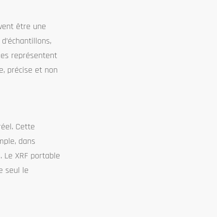
vent être une
d’échantillons,
bles représentent
e, précise et non
éel. Cette
emple, dans
e. Le XRF portable
e seul le