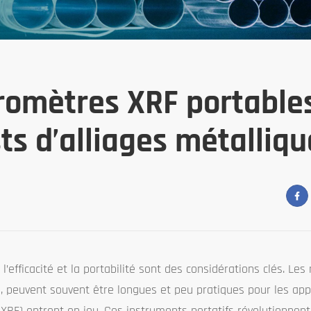
tromètres XRF portables
sts d’alliages métalliq
n, l’efficacité et la portabilité sont des considérations clés. L
s, peuvent souvent être longues et peu pratiques pour les appl
(XRF) entrent en jeu. Ces instruments portatifs révolutionnent