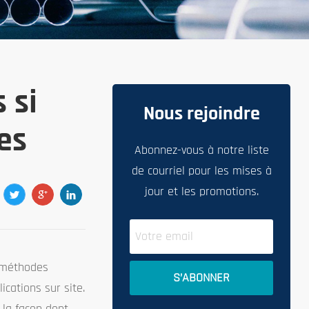
 si
Nous rejoindre
ues
Abonnez-vous à notre liste
de courriel pour les mises à
jour et les promotions.
es méthodes
ications sur site.
 la façon dont