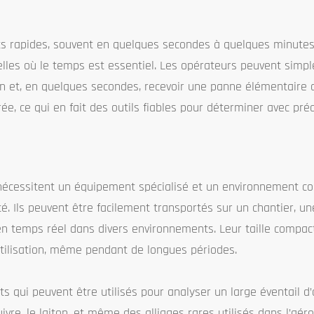
ts rapides, souvent en quelques secondes à quelques minutes.
rielles où le temps est essentiel. Les opérateurs peuvent simp
ton et, en quelques secondes, recevoir une panne élémentaire 
e, ce qui en fait des outils fiables pour déterminer avec préc
 nécessitent un équipement spécialisé et un environnement con
é. Ils peuvent être facilement transportés sur un chantier, u
e en temps réel dans divers environnements. Leur taille compac
utilisation, même pendant de longues périodes.
s qui peuvent être utilisés pour analyser un large éventail d’
uivre, le laiton, et même des alliages rares utilisés dans l’aér