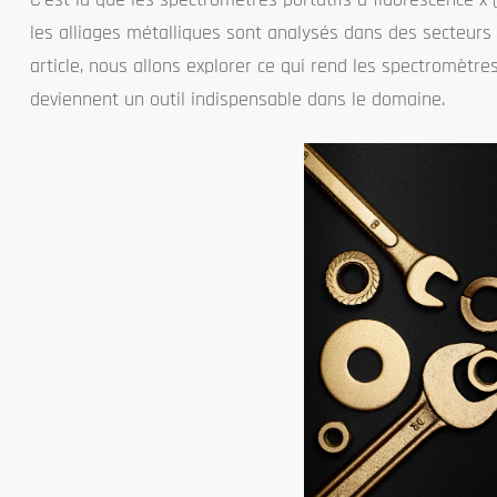
les alliages métalliques sont analysés dans des secteurs te
article, nous allons explorer ce qui rend les spectromètres
deviennent un outil indispensable dans le domaine.