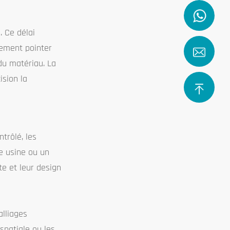
 Ce délai
lement pointer
du matériau. La
ision la
trôlé, les
ne usine ou un
te et leur design
alliages
ospatiale ou les