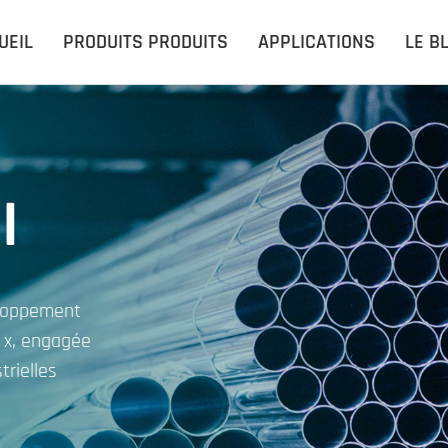
UEIL
PRODUITS PRODUITS
APPLICATIONS
LE B
l
eloppement
n x, engagée
trielles