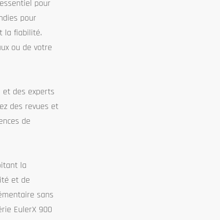
 essentiel pour
ondies pour
la fiabilité.
aux ou de votre
é et des experts
tez des revues et
iences de
itant la
ité et de
élémentaire sans
érie EulerX 900