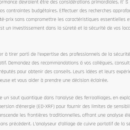
formance devraient être des considérations primordiales, it' S
vos contraintes budgétaires. Effectuer des recherches approf
té-prix sans compromettre les caractéristiques essentielles et 
est un investissement dans la sûreté et la sécurité de vos loc
ter à tirer parti de l’expertise des professionnels de la sécurit
rtatif. Demandez des recommandations à vos collègues, consul
réputés pour obtenir des conseils. Leurs idées et leurs expér
euse et vous aider à prendre une décision éclairée.
ne un saut quantique dans l’analyse des ferroalliages, en explo
ersion d’énergie (ED-XRF) pour fournir des limites de sensibil
anscende les frontières traditionnelles, offrant une analyse 
sans précédent. L’analyseur d’alliage de cuivre portatif de la s