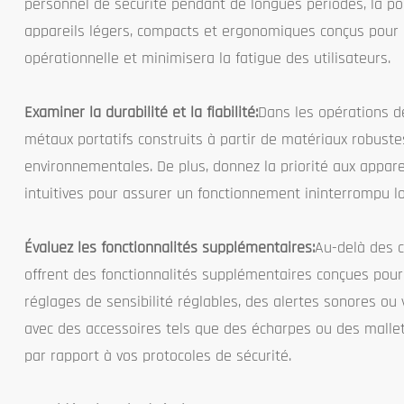
personnel de sécurité pendant de longues périodes, la por
appareils légers, compacts et ergonomiques conçus pour un
opérationnelle et minimisera la fatigue des utilisateurs.
Examiner la durabilité et la fiabilité:
Dans les opérations de
métaux portatifs construits à partir de matériaux robuste
environnementales. De plus, donnez la priorité aux apparei
intuitives pour assurer un fonctionnement ininterrompu lo
Évaluez les fonctionnalités supplémentaires:
Au-delà des c
offrent des fonctionnalités supplémentaires conçues pour a
réglages de sensibilité réglables, des alertes sonores ou 
avec des accessoires tels que des écharpes ou des mallet
par rapport à vos protocoles de sécurité.