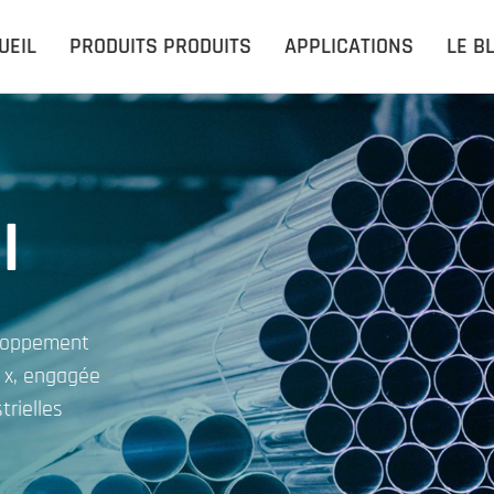
UEIL
PRODUITS PRODUITS
APPLICATIONS
LE B
l
eloppement
n x, engagée
trielles