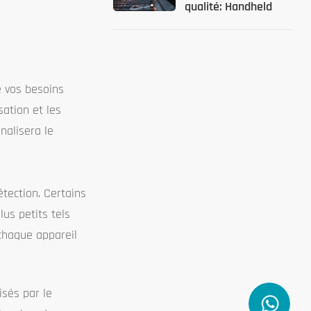
qualité: Handheld
Metal Tester
Solutions
e vos besoins
sation et les
nalisera le
étection. Certains
lus petits tels
 chaque appareil
isés par le