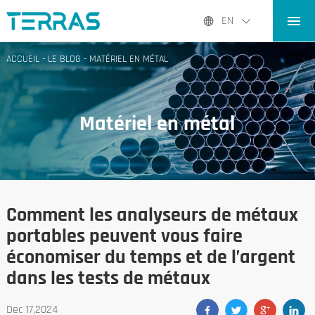
ACCUEIL
EN
PRODUITS PRODUITS
ACCUEIL
-
LE BLOG
-
MATÉRIEL EN MÉTAL
APPLICATIONS
LE BLOG
Matériel en métal
À PROPOS DE NOUS
CONTACT CONTACT
Comment les analyseurs de métaux
portables peuvent vous faire
économiser du temps et de l’argent
dans les tests de métaux
Dec 17,2024