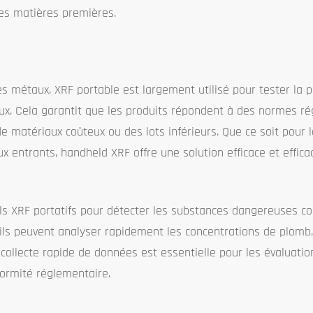
des matières premières.
es métaux, XRF portable est largement utilisé pour tester la p
ux. Cela garantit que les produits répondent à des normes r
de matériaux coûteux ou des lots inférieurs. Que ce soit pour 
x entrants, handheld XRF offre une solution efficace et effica
eils XRF portatifs pour détecter les substances dangereuses
 ils peuvent analyser rapidement les concentrations de plomb,
ollecte rapide de données est essentielle pour les évaluatio
formité réglementaire.