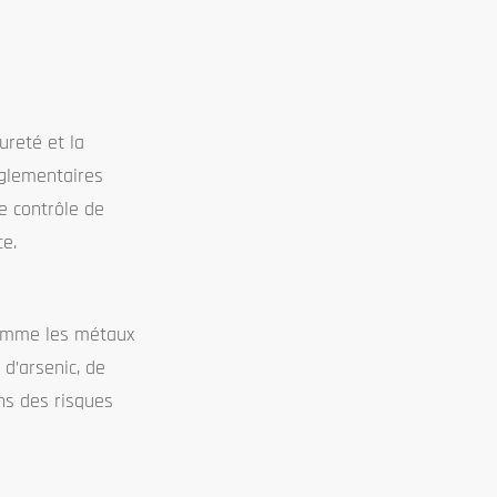
ureté et la
églementaires
le contrôle de
ce.
 comme les métaux
 d’arsenic, de
ns des risques