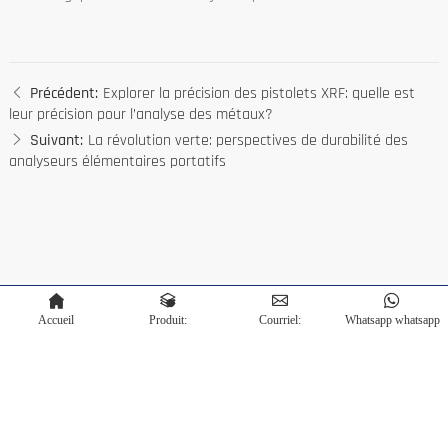
Précédent:
Explorer la précision des pistolets XRF: quelle est
leur précision pour l’analyse des métaux?
Suivant:
La révolution verte: perspectives de durabilité des
analyseurs élémentaires portatifs
Accueil
Produit:
Courriel:
Whatsapp whatsapp
Copyright © Terra Scientific Instrument Co.,Ltd. Alimenté par
Bontop
Politique de confidentialité