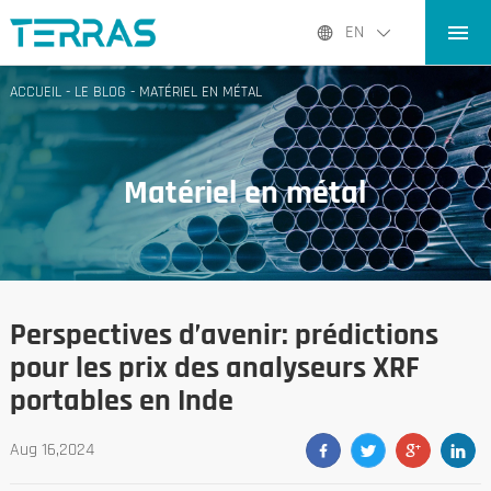
ACCUEIL
EN
PRODUITS PRODUITS
ACCUEIL
-
LE BLOG
-
MATÉRIEL EN MÉTAL
APPLICATIONS
LE BLOG
Matériel en métal
À PROPOS DE NOUS
CONTACT CONTACT
Perspectives d’avenir: prédictions
pour les prix des analyseurs XRF
portables en Inde
Aug 16,2024